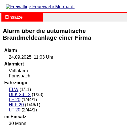
Einsätze
Alarm über die automatische
Brandmeldeanlage einer Firma
Alarm
24.09.2025, 11:03 Uhr
Alarmiert
Vollalarm
Fornsbach
Fahrzeuge
ELW
(1/11)
DLK 23-12
(1/33)
LF 20
(1/44/1)
HLF 20
(1/46/1)
LF 20
(2/44/1)
im Einsatz
30 Mann