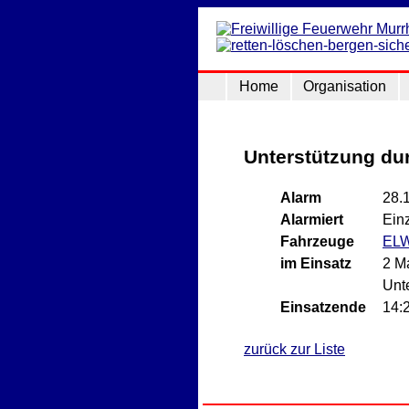
Home
Organisation
Unterstützung du
Alarm
28.
Alarmiert
Ein
Fahrzeuge
EL
im Einsatz
2 M
Unt
Einsatzende
14:
zurück zur Liste