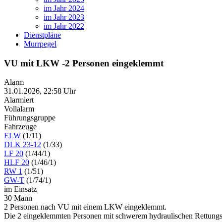
im Jahr 2024
im Jahr 2023
im Jahr 2022
Dienstpläne
Murrpegel
VU mit LKW -2 Personen eingeklemmt
Alarm
31.01.2026, 22:58 Uhr
Alarmiert
Vollalarm
Führungsgruppe
Fahrzeuge
ELW
(1/11)
DLK 23-12
(1/33)
LF 20
(1/44/1)
HLF 20
(1/46/1)
RW 1
(1/51)
GW-T
(1/74/1)
im Einsatz
30 Mann
2 Personen nach VU mit einem LKW eingeklemmt.
Die 2 eingeklemmten Personen mit schwerem hydraulischen Rettungsger