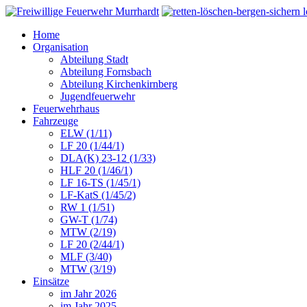
Home
Organisation
Abteilung Stadt
Abteilung Fornsbach
Abteilung Kirchenkirnberg
Jugendfeuerwehr
Feuerwehrhaus
Fahrzeuge
ELW (1/11)
LF 20 (1/44/1)
DLA(K) 23-12 (1/33)
HLF 20 (1/46/1)
LF 16-TS (1/45/1)
LF-KatS (1/45/2)
RW 1 (1/51)
GW-T (1/74)
MTW (2/19)
LF 20 (2/44/1)
MLF (3/40)
MTW (3/19)
Einsätze
im Jahr 2026
im Jahr 2025