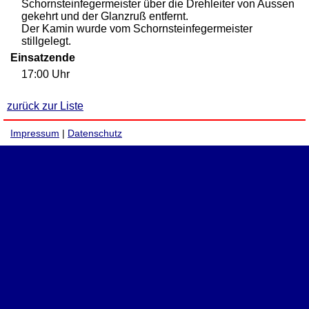
Schornsteinfegermeister über die Drehleiter von Aussen
gekehrt und der Glanzruß entfernt.
Der Kamin wurde vom Schornsteinfegermeister
stillgelegt.
Einsatzende
17:00 Uhr
zurück zur Liste
Impressum
|
Datenschutz